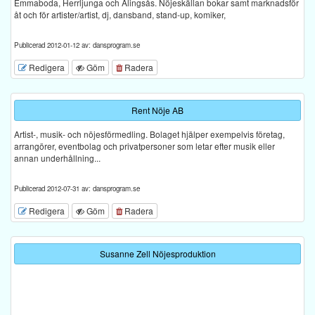
Emmaboda, Herrljunga och Alingsås. Nöjeskällan bokar samt marknadsför
åt och för artister/artist, dj, dansband, stand-up, komiker,
Publicerad 2012-01-12 av: dansprogram.se
Redigera
Göm
Radera
Rent Nöje AB
Artist-, musik- och nöjesförmedling. Bolaget hjälper exempelvis företag,
arrangörer, eventbolag och privatpersoner som letar efter musik eller
annan underhållning...
Publicerad 2012-07-31 av: dansprogram.se
Redigera
Göm
Radera
Susanne Zell Nöjesproduktion