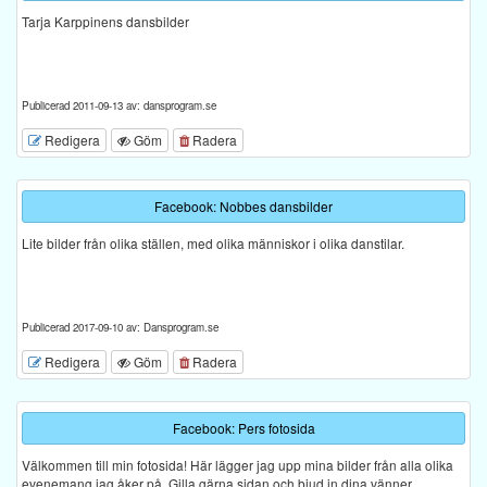
Tarja Karppinens dansbilder
Publicerad 2011-09-13 av: dansprogram.se
Redigera
Göm
Radera
Facebook: Nobbes dansbilder
Lite bilder från olika ställen, med olika människor i olika danstilar.
Publicerad 2017-09-10 av: Dansprogram.se
Redigera
Göm
Radera
Facebook: Pers fotosida
Välkommen till min fotosida! Här lägger jag upp mina bilder från alla olika
evenemang jag åker på. Gilla gärna sidan och bjud in dina vänner.