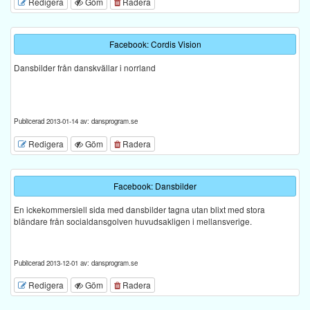
Redigera
Göm
Radera
Facebook: Cordis Vision
Dansbilder från danskvällar i norrland
Publicerad 2013-01-14 av: dansprogram.se
Redigera
Göm
Radera
Facebook: Dansbilder
En ickekommersiell sida med dansbilder tagna utan blixt med stora
bländare från socialdansgolven huvudsakligen i mellansverige.
Publicerad 2013-12-01 av: dansprogram.se
Redigera
Göm
Radera