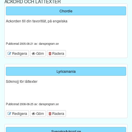
ACKORD OCH LÅTTEXTER
Chordie
Ackorden till din favoritlåt, på engelska
Publicerad 2005-08-21 av: dansprogram.se
Redigera
Göm
Radera
Lyricsmania
Sökmojj för låttexter
Publicerad 2008-08-25 av: dansprogram.se
Redigera
Göm
Radera
SvenskaAckord.se