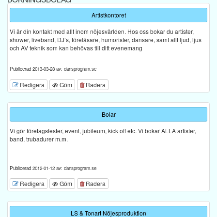
Artistkontoret
Vi är din kontakt med allt inom nöjesvärlden. Hos oss bokar du artister,
shower, liveband, DJ’s, föreläsare, humorister, dansare, samt allt ljud, ljus
och AV teknik som kan behövas till ditt evenemang
Publicerad 2013-03-28 av: dansprogram.se
Redigera
Göm
Radera
Bolar
Vi gör företagsfester, event, jubileum, kick off etc. Vi bokar ALLA artister,
band, trubadurer m.m.
Publicerad 2012-01-12 av: dansprogram.se
Redigera
Göm
Radera
LS & Tonart Nöjesproduktion