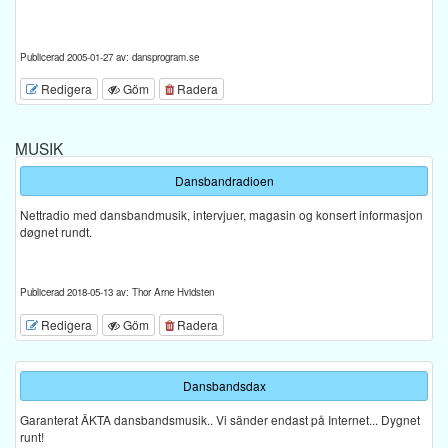
Publicerad 2005-01-27 av: dansprogram.se
Redigera
Göm
Radera
MUSIK
Dansbandradioen
Nettradio med dansbandmusik, intervjuer, magasin og konsert informasjon
døgnet rundt.
Publicerad 2018-05-13 av: Thor Arne Hvidsten
Redigera
Göm
Radera
Dansbandsdax
Garanterat ÄKTA dansbandsmusik.. Vi sänder endast på Internet... Dygnet
runt!