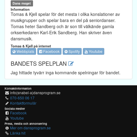
Dans moget
Information
Tomas & Kjell spelar för det mesta i olika konslationer av
musikgrupper och spelar bara en del på seniordanser.
Tomas heter Sandberg och är son till välkände gamla
orkserkedaren Karl-Erik Sandberg. Han skriver även
dansmusik.
Tomas & Kjell på internet
Webbplats
Facebook
Spotify
Youtube
BANDETS SPELPLAN
Jag hittade tyvärr inga kommande spelningar för bandet.
Kontaktinformation
info(snabel-a)dansprogram.se
070-650 06 17
Kontaktformulär
Sociala medier
Facebook
Youtube
Press, media och annonsering
Mer om dansprogram.se
Länka hit