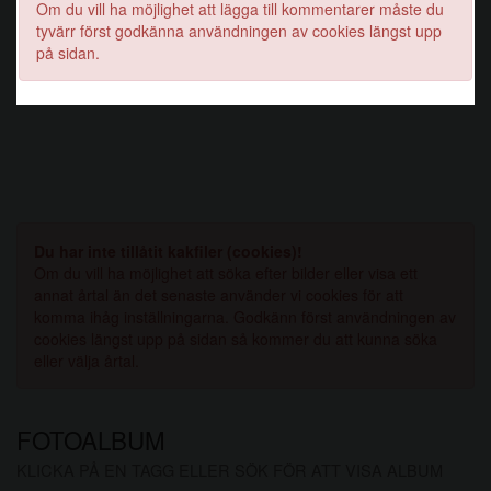
Om du vill ha möjlighet att lägga till kommentarer måste du
tyvärr först godkänna användningen av cookies längst upp
på sidan.
Du har inte tillåtit kakfiler (cookies)!
Om du vill ha möjlighet att söka efter bilder eller visa ett
annat årtal än det senaste använder vi cookies för att
komma ihåg inställningarna. Godkänn först användningen av
cookies längst upp på sidan så kommer du att kunna söka
eller välja årtal.
FOTOALBUM
KLICKA PÅ EN TAGG ELLER SÖK FÖR ATT VISA ALBUM