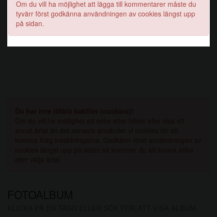
Om du vill ha möjlighet att lägga till kommentarer måste du
tyvärr först godkänna användningen av cookies längst upp
på sidan.
Du har inte tillåtit kakfiler (cookies)!
Om du vill ha möjlighet att söka efter bilder eller visa ett
annat årtal än det senaste använder vi cookies för att
komma ihåg inställningarna. Godkänn först användningen av
cookies längst upp på sidan så kommer du att kunna söka
eller välja årtal.
FOTOALBUM
KLICKA PÅ EN TAGG ELLER SÖK FÖR ATT VISA ALBUM