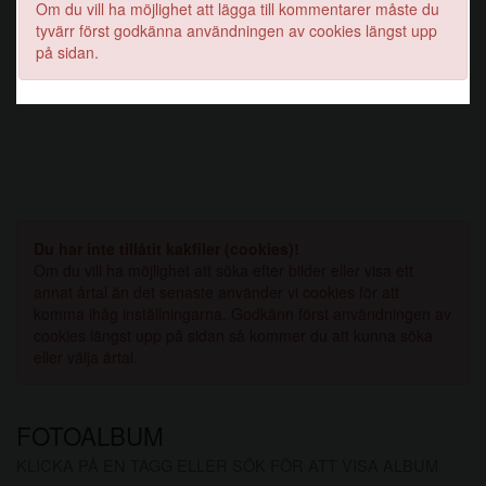
Om du vill ha möjlighet att lägga till kommentarer måste du
tyvärr först godkänna användningen av cookies längst upp
på sidan.
Du har inte tillåtit kakfiler (cookies)!
Om du vill ha möjlighet att söka efter bilder eller visa ett
annat årtal än det senaste använder vi cookies för att
komma ihåg inställningarna. Godkänn först användningen av
cookies längst upp på sidan så kommer du att kunna söka
eller välja årtal.
FOTOALBUM
KLICKA PÅ EN TAGG ELLER SÖK FÖR ATT VISA ALBUM