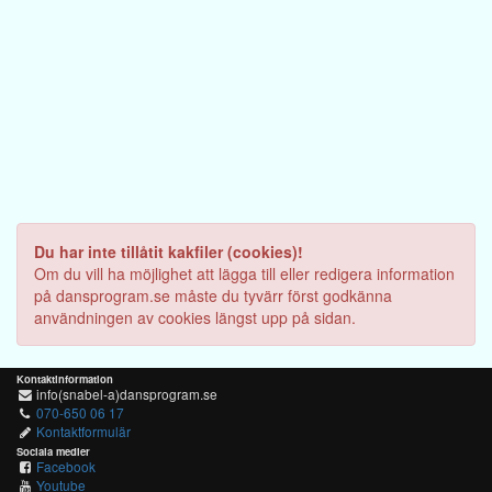
Du har inte tillåtit kakfiler (cookies)!
Om du vill ha möjlighet att lägga till eller redigera information
på dansprogram.se måste du tyvärr först godkänna
användningen av cookies längst upp på sidan.
Kontaktinformation
info(snabel-a)dansprogram.se
070-650 06 17
Kontaktformulär
Sociala medier
Facebook
Youtube